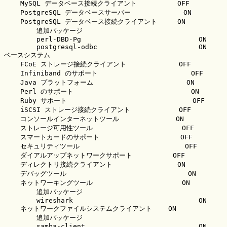
    MySQL データベース接続クライアント          OFF

    PostgreSQL データベースサーバー             ON

    PostgreSQL データベース接続クライアント     ON

        追加パッケージ

        perl-DBD-Pg                             ON

        postgresql-odbc                         ON

ベースシステム

    FCoE ストレージ接続クライアント             OFF

    Infiniband のサポート                       OFF

    Java プラットフォーム                       ON

    Perl のサポート                             ON

    Ruby サポート                               OFF

    iSCSI ストレージ接続クライアント            OFF

    コンソールインターネットツール              ON

    ストレージ可用性ツール                      OFF

    スマートカードのサポート                    OFF

    セキュリティツール                          OFF

    ダイアルアップネットワークサポート          OFF

    ディレクトリ接続クライアント                ON

    デバッグツール                              ON

    ネットワーキングツール                      ON

        追加パッケージ

        wireshark                               ON

    ネットワークファイルシステムクライアント    ON

        追加パッケージ

        samba-client                            ON
