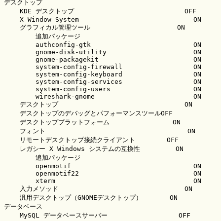
デスクトップ

    KDE デスクトップ                            OFF

    X Window System                             ON

    グラフィカル管理ツール                      ON

        追加パッケージ

        authconfig-gtk                          ON

        gnome-disk-utility                      ON

        gnome-packagekit                        ON

        system-config-firewall                  ON

        system-config-keyboard                  ON

        system-config-services                  ON

        system-config-users                     ON

        wireshark-gnome                         ON

    デスクトップ                                ON

    デスクトップのデバッグとパフォーマンスツールOFF

    デスクトッププラットフォーム                ON

    フォント                                    ON

    リモートデスクトップ接続クライアント        OFF

    レガシー X Windows システムの互換性         ON

        追加パッケージ

        openmotif                               ON

        openmotif22                             ON

        xterm                                   ON

    入力メソッド                                ON

    汎用デスクトップ（GNOMEデスクトップ）       ON

データベース

    MySQL データベースサーバー                  OFF
