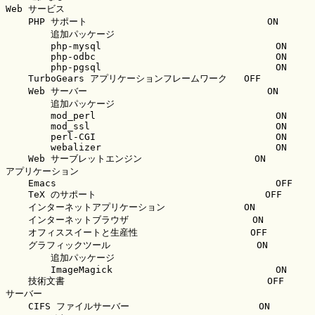
Web サービス

    PHP サポート                                ON

        追加パッケージ

        php-mysql                               ON

        php-odbc                                ON

        php-pgsql                               ON

    TurboGears アプリケーションフレームワーク   OFF

    Web サーバー                                ON

        追加パッケージ

        mod_perl                                ON

        mod_ssl                                 ON

        perl-CGI                                ON

        webalizer                               ON

    Web サーブレットエンジン                    ON

アプリケーション

    Emacs                                       OFF

    TeX のサポート                              OFF

    インターネットアプリケーション              ON

    インターネットブラウザ                      ON

    オフィススイートと生産性                    OFF

    グラフィックツール                          ON

        追加パッケージ

        ImageMagick                             ON

    技術文書                                    OFF

サーバー

    CIFS ファイルサーバー                       ON
