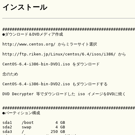
インストール
#######################################################
●ダウンロード＆DVDメディア作成

http://www.centos.org/ からミラーサイト選択

http://ftp.riken.jp/Linux/centos/6.4/isos/i386/	から

CentOS-6.4-i386-bin-DVD1.iso をダウンロード

念のため

CentOS-6.4-i386-bin-DVD2.iso もダウンロードする

DVD Decrypter 等でダウンロードした iso イメージをDVDに焼く

#######################################################
●パーティション構成

sda1    /boot         4 GB

sda2    swap          4 GB

sda3    /           250 GB
