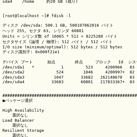
sda4    /home     約20 GB (残り)

[root@localhost ~]# fdisk -l

ディスク /dev/sda: 500.1 GB, 500107862016 バイト

ヘッド 255, セクタ 63, シリンダ 60801

Units = シリンダ数 of 16065 * 512 = 8225280 バイト

セクタサイズ (論理 / 物理): 512 バイト / 512 バイト

I/O size (minimum/optimal): 512 bytes / 512 bytes

ディスク識別子: 0x000f21e1

デバイス ブート      始点        終点     ブロック   Id  シス
/dev/sda1   *           1         523     4200966   83 
/dev/sda2             524        1046     4200997+  8
/dev/sda3            1047       33682   262148670   83 
/dev/sda4           33683       60801   217833367+  83 
#######################################################
●パッケージ選択

High Availability

    選択なし

Load Balancer

    選択なし

Resilient Storage

    選択なし
