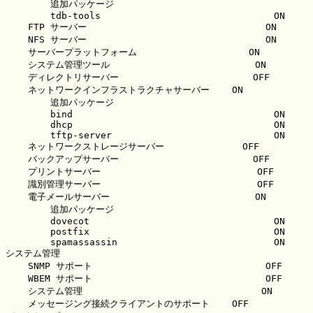
        追加パッケージ

        tdb-tools                               ON

    FTP サーバー                                ON

    NFS サーバー                                ON

    サーバープラットフォーム                    ON

    システム管理ツール                          ON

    ディレクトリサーバー                        OFF

    ネットワークインフラストラクチャサーバー    ON

        追加パッケージ

        bind                                    ON

        dhcp                                    ON

        tftp-server                             ON

    ネットワークストレージサーバー              OFF

    バックアップサーバー                        OFF

    プリントサーバー                            OFF

    識別管理サーバー                            OFF

    電子メールサーバー                          ON

        追加パッケージ

        dovecot                                 ON

        postfix                                 ON

        spamassassin                            ON

システム管理

    SNMP サポート                               OFF

    WBEM サポート                               OFF

    システム管理                                ON

    メッセージング接続クライアントのサポート    OFF
