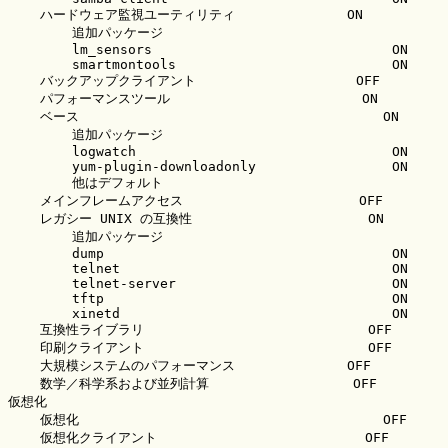
    ハードウェア監視ユーティリティ              ON

        追加パッケージ

        lm_sensors                              ON

        smartmontools                           ON

    バックアップクライアント                    OFF

    パフォーマンスツール                        ON

    ベース                                      ON

        追加パッケージ

        logwatch                                ON

        yum-plugin-downloadonly                 ON

        他はデフォルト

    メインフレームアクセス                      OFF

    レガシー UNIX の互換性                      ON

        追加パッケージ

        dump                                    ON

        telnet                                  ON

        telnet-server                           ON

        tftp                                    ON

        xinetd                                  ON

    互換性ライブラリ                            OFF

    印刷クライアント                            OFF

    大規模システムのパフォーマンス              OFF

    数学／科学系および並列計算                  OFF

仮想化

    仮想化                                      OFF

    仮想化クライアント                          OFF
