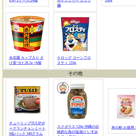
65g×1ケース/24個
ルテンフリー カップ
260g
麺
永谷園 カップ入り さ
ケロッグ コーンフロ
け茶づけ 28.2g ×6個
スティ 210g
その他
チューリップTULIPポ
スクガラス 120g 沖縄の伝
米の粉 お徳用 1
ークランチョンミート
統的な魚の塩漬け いずみ
6缶パック 340グラム