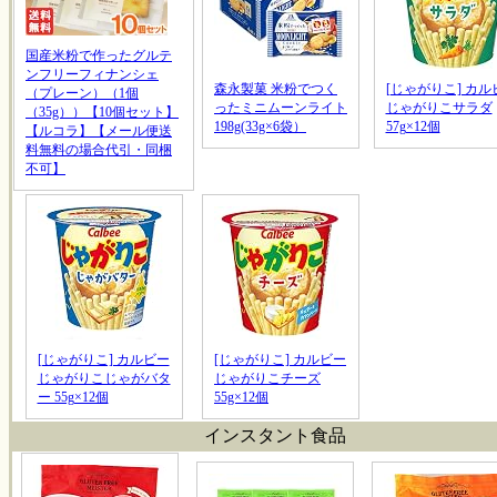
国産米粉で作ったグルテ
ンフリーフィナンシェ
森永製菓 米粉でつく
[じゃがりこ] カル
（プレーン）（1個
ったミニムーンライト
じゃがりこサラダ
（35g））【10個セット】
198g(33g×6袋）
57g×12個
【ルコラ】【メール便送
料無料の場合代引・同梱
不可】
[じゃがりこ] カルビー
[じゃがりこ] カルビー
じゃがりこじゃがバタ
じゃがりこチーズ
ー 55g×12個
55g×12個
インスタント食品