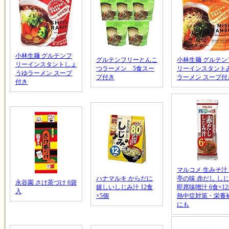
小林生麺 グルテンフ
グルテンフリーとんこ
小林生麺 グルテン
リーインスタントしょ
つラーメン 5食スー
リーインスタント
うゆラーメン スープ
プ付き
ラーメン スープ付
付き
マルコメ 生みそ汁
ハナマルキ からだに
亭の味 赤だし し
永谷園 さけ茶づけ 6袋
嬉しいしじみ汁 12食
即席味噌汁 6食×1
入
×5個
熱中症対策・栄養
にも