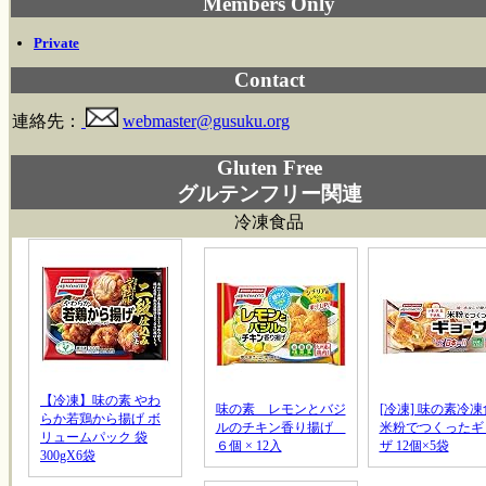
Members Only
Private
Contact
連絡先：
webmaster@gusuku.org
Gluten Free
グルテンフリー関連
冷凍食品
【冷凍】味の素 やわ
味の素 レモンとバジ
[冷凍] 味の素冷
らか若鶏から揚げ ボ
ルのチキン香り揚げ
米粉でつくったギ
リュームパック 袋
６個 × 12入
ザ 12個×5袋
300gX6袋