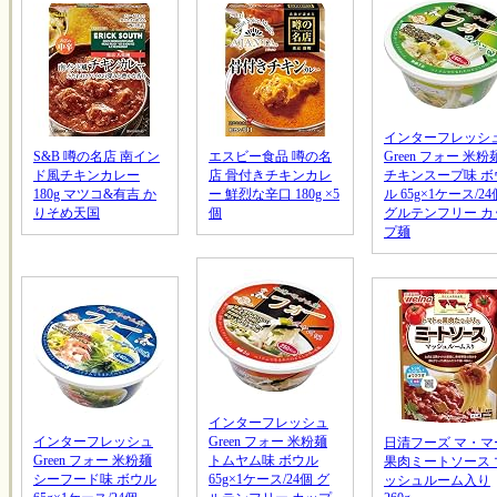
インターフレッシ
S&B 噂の名店 南イン
エスビー食品 噂の名
Green フォー 米粉
ド風チキンカレー
店 骨付きチキンカレ
チキンスープ味 ボ
180g マツコ&有吉 か
ー 鮮烈な辛口 180g ×5
ル 65g×1ケース/24
りそめ天国
個
グルテンフリー カ
プ麺
インターフレッシュ
インターフレッシュ
Green フォー 米粉麺
日清フーズ マ・マ
Green フォー 米粉麺
トムヤム味 ボウル
果肉ミートソース 
シーフード味 ボウル
65g×1ケース/24個 グ
ッシュルーム入り