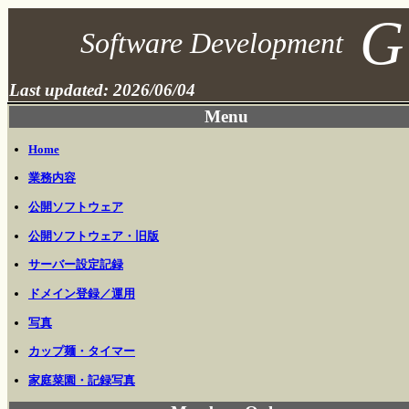
G
Software Development
Last updated: 2026/06/04
Menu
Home
業務内容
公開ソフトウェア
公開ソフトウェア・旧版
サーバー設定記録
ドメイン登録／運用
写真
カップ麺・タイマー
家庭菜園・記録写真