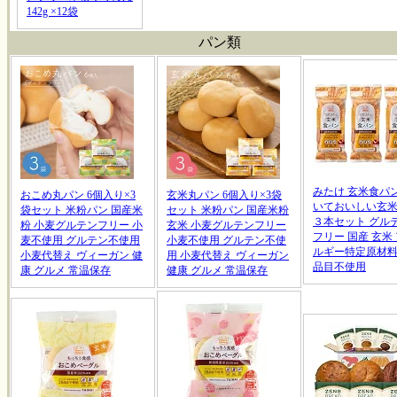
142g ×12袋
パン類
みたけ 玄米食パン
おこめ丸パン 6個入り×3
玄米丸パン 6個入り×3袋
いておいしい玄
袋セット 米粉パン 国産米
セット 米粉パン 国産米粉
３本セット グル
粉 小麦グルテンフリー 小
玄米 小麦グルテンフリー
フリー 国産 玄米
麦不使用 グルテン不使用
小麦不使用 グルテン不使
ルギー特定原材料
小麦代替え ヴィーガン 健
用 小麦代替え ヴィーガン
品目不使用
康 グルメ 常温保存
健康 グルメ 常温保存