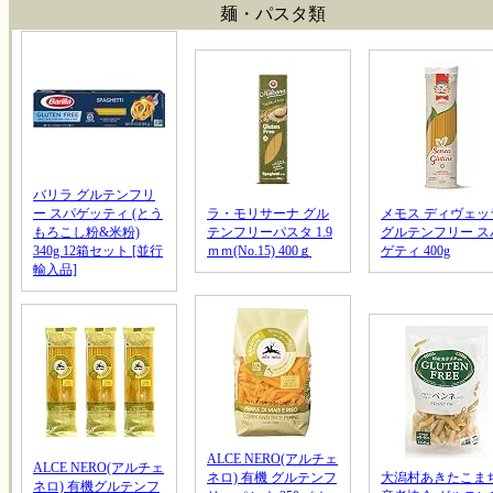
麺・パスタ類
バリラ グルテンフリ
ー スパゲッティ (とう
ラ・モリサーナ グル
メモス ディヴェッ
もろこし粉&米粉)
テンフリーパスタ 1.9
グルテンフリー ス
340g 12箱セット [並行
ｍｍ(No.15) 400ｇ
ゲティ 400g
輸入品]
ALCE NERO(アルチェ
ALCE NERO(アルチェ
ネロ) 有機 グルテンフ
大潟村あきたこま
ネロ) 有機グルテンフ