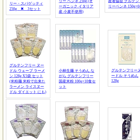
リー ペンネ 250g (オ
産者協会 グルテン
リー・スパゲッティ
ーガニック イタリア
リーペンネ 150g×
250g ✖ 3セット
産 小麦不使用)
グルテンフリー ヌー
グルテンフリー
ドル ウェーブ ラーメ
小林生麺 そうめん な
ードル そうめん
ン 128g X5袋 セット
がら グルテンフリー
128g
(米粉麺 米粉で出来た
国産米粉 100g×10食セ
ラーメン ライスヌー
ット
ドル ダイエット にも)