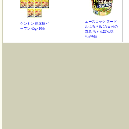
エースコック ヌード
ケンミン 即席焼ビ
ルはるさめ 1/3日分の
ーフン 65g×10個
野菜 ちゃんぽん味
43g×6個