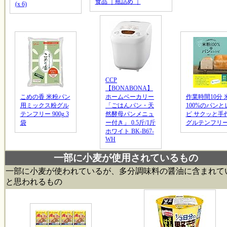
食品 ｜瓶詰め ｜
(x 6)
CCP
【BONABONA】
こめの香 米粉パン
ホームベーカリー
作業時間10分 
用ミックス粉グル
「ごはんパン・天
100%のパンと
テンフリー 900g 3
然酵母パンメニュ
ピ サクッと手
袋
ー付き」 0.5斤/1斤
グルテンフリ
ホワイト BK-B67-
WH
一部に小麦が使用されているもの
一部に小麦が使われているが、多分調味料の醤油に含まれて
と思われるもの