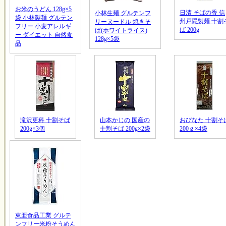
お米のうどん 128g×5
日清 そばの香 信
小林生麺 グルテンフ
袋 小林製麺 グルテン
州戸隠製麺 十割
リーヌードル 焼きそ
フリー 小麦アレルギ
ば 200g
ば(ホワイトライス)
ー ダイエット 自然食
128g×5袋
品
滝沢更科 十割そば
山本かじの 国産の
おびなた 十割そ
200g×3個
十割そば 200g×2袋
200ｇ×4袋
東亜食品工業 グルテ
ンフリー米粉そうめん