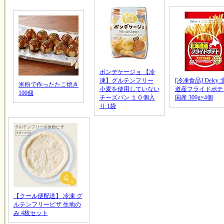
ポンデケージョ 【冷
凍】グルテンフリー
[冷凍食品] Delcy
米粉で作ったたこ焼き
小麦を使用していない
道産フライドポテ
100個
チーズパン １０個入
国産 300g×4個
り 1袋
【クール便配送】 冷凍 グ
ルテンフリーピザ 生地の
み 4枚セット