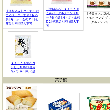
【送料込み】タイナイ お
【送料込み】タイナイ お
こめベーグルクランベリ
【糖質オフの豆粉
こめベーグル玄米 1個×5
ー 1個×5袋 | 月・水・金発
ZENB ゼンブ ブ
袋 | 月・水・金発 D 2 | 他
D 2 | 他商品と同時購入不
グルテンフリ
商品と同時購入不可
可
タイナイ 新潟産コ
シヒカリ100%使用
米パン粉 120g×2袋
菓子類